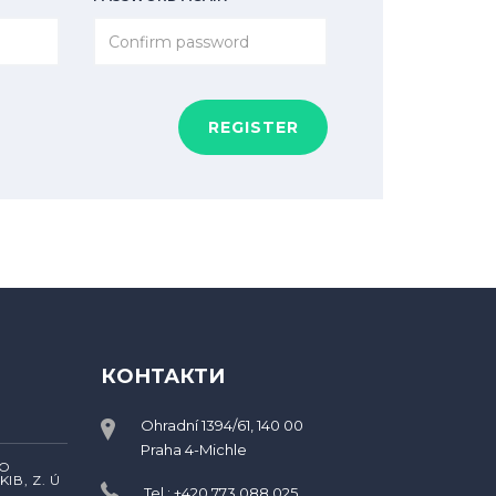
REGISTER
КОНТАКТИ
Ohradní 1394/61, 140 00
Praha 4-Michle
RO
ІВ, Z. Ú
Tel.: +420 773 088 025