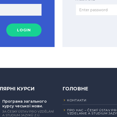
LOGIN
ЛЯРНІ КУРСИ
ГОЛОВНЕ
КОНТАКТИ
Програма загального
курсу чеської мови.
ПРО НАС – ČESKÝ ÚSTAV P
ЗА ČESKÝ ÚSTAV PRO VZDĚLÁNÍ
VZDELANIE A STUDIUM JAZYK
A STUDIUM JAZYKŮ Z.Ú.