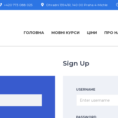
+420 773 088 025
Ohradní 1394/61, 140 00 Praha 4-Michle
ГОЛОВНА
МОВНІ КУРСИ
ЦІНИ
ПРО Н
Sign Up
USERNAME
PASSWORD